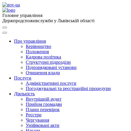
Головне управління
Держпродспоживслужби у Львівській області
Про управління
Керівництво
Положення
Кадрова політика
Структурні підрозділи
Підпорядковані установи
Очищення влади
Послуги
Адміністративні послуги
Погоджувальні та реєстраційні процедури
Діяльність
Внутрішній аудит
Прийом громадян
Плани перевірок
Реєстри
Чергування
Уніфіковані акти
Накази