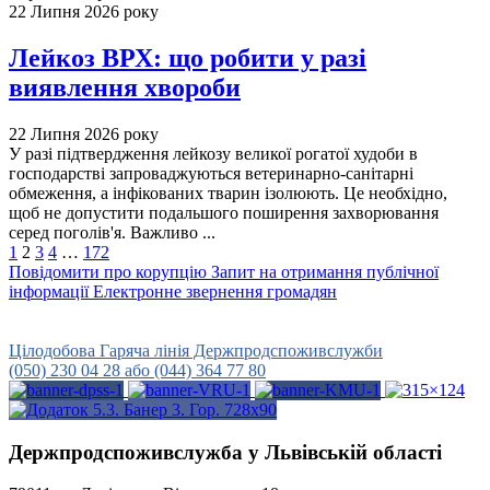
22 Липня 2026 року
Лейкоз ВРХ: що робити у разі
виявлення хвороби
22 Липня 2026 року
У разі підтвердження лейкозу великої рогатої худоби в
господарстві запроваджуються ветеринарно-санітарні
обмеження, а інфікованих тварин ізолюють. Це необхідно,
щоб не допустити подальшого поширення захворювання
серед поголів'я. Важливо ...
1
2
3
4
…
172
Повідомити про корупцію
Запит на отримання публічної
інформації
Електронне звернення громадян
Урядова гаряча лінія
15-45
Цілодобова Гаряча лінія Держпродспоживслужби
(050) 230 04 28 або (044) 364 77 80
Держпродспоживслужба у Львівській області