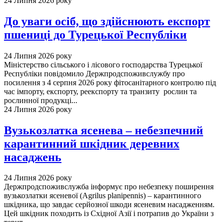
24 Липня 2026 року
До уваги осіб, що здійснюють експорт
пшениці до Турецької Республіки
24 Липня 2026 року
Міністерство сільського і лісового господарства Турецької
Республіки повідомило Держпродспоживслужбу про
посилення з 4 серпня 2026 року фітосанітарного контролю під
час імпорту, експорту, реекспорту та транзиту рослин та
рослинної продукці...
24 Липня 2026 року
Вузькозлатка ясенева – небезпечний
карантинний шкідник деревних
насаджень
24 Липня 2026 року
Держпродспоживслужба інформує про небезпеку поширення
вузькозлатки ясеневої (Agrilus planipennis) – карантинного
шкідника, що завдає серйозної шкоди ясеневим насадженням.
Цей шкідник походить із Східної Азії і потрапив до України з