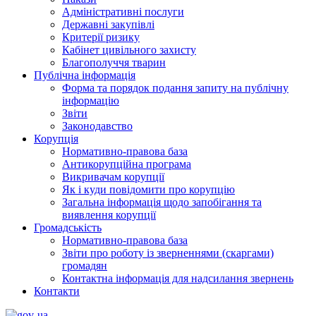
Адміністративні послуги
Державні закупівлі
Критерії ризику
Кабінет цивільного захисту
Благополуччя тварин
Публічна інформація
Форма та порядок подання запиту на публічну
інформацію
Звіти
Законодавство
Корупція
Нормативно-правова база
Антикорупційна програма
Викривачам корупції
Як і куди повідомити про корупцію
Загальна інформація щодо запобігання та
виявлення корупції
Громадськість
Нормативно-правова база
Звіти про роботу із зверненнями (скаргами)
громадян
Контактна інформація для надсилання звернень
Контакти