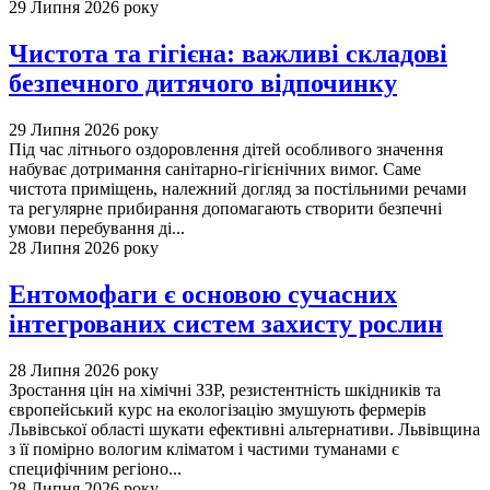
29 Липня 2026 року
Чистота та гігієна: важливі складові
безпечного дитячого відпочинку
29 Липня 2026 року
Під час літнього оздоровлення дітей особливого значення
набуває дотримання санітарно-гігієнічних вимог. Саме
чистота приміщень, належний догляд за постільними речами
та регулярне прибирання допомагають створити безпечні
умови перебування ді...
28 Липня 2026 року
Ентомофаги є основою сучасних
інтегрованих систем захисту рослин
28 Липня 2026 року
Зростання цін на хімічні ЗЗР, резистентність шкідників та
європейський курс на екологізацію змушують фермерів
Львівської області шукати ефективні альтернативи. Львівщина
з її помірно вологим кліматом і частими туманами є
специфічним регіоно...
28 Липня 2026 року