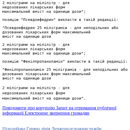
2 міліграми на мілілітр - для
недозованих лікарських форм
максимальний вміст на одиницю дози";
позицію "Псевдоефедрин" викласти в такій редакції:
"Псевдоефедрин 25 міліграмів - для неподільних або
дозованих лікарських форм максимальний
вміст на одиницю дози
2 міліграми на мілілітр - для
недозованих лікарських форм
максимальний вміст на одиницю дози";
позицію "Фенілпропаноламін" викласти в такій редакції:
"Фенілпропаноламін 25 міліграмів - для неподільних або
дозованих лікарських форм максимальний
вміст на одиницю дози
2 міліграми на мілілітр - для
недозованих лікарських форм
максимальний вміст на одиницю дози".
Повідомити про корупцію
Запит на отримання публічної
інформації
Електронне звернення громадян
Урядова гаряча лінія
15-45
Цілодобова Гаряча лінія Держпродспоживслужби