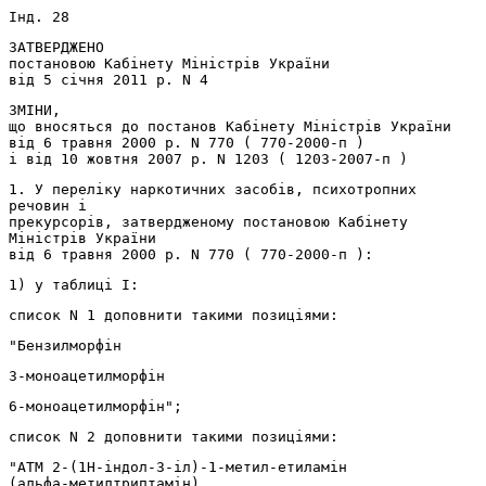
Інд. 28
ЗАТВЕРДЖЕНО
постановою Кабінету Міністрів України
від 5 січня 2011 р. N 4
ЗМІНИ,
що вносяться до постанов Кабінету Міністрів України
від 6 травня 2000 р. N 770 ( 770-2000-п )
і від 10 жовтня 2007 р. N 1203 ( 1203-2007-п )
1. У переліку наркотичних засобів, психотропних
речовин і
прекурсорів, затвердженому постановою Кабінету
Міністрів України
від 6 травня 2000 р. N 770 ( 770-2000-п ):
1) у таблиці I:
список N 1 доповнити такими позиціями:
"Бензилморфін
3-моноацетилморфін
6-моноацетилморфін";
список N 2 доповнити такими позиціями:
"АТМ 2-(1H-індол-3-іл)-1-метил-етиламін
(альфа-метилтриптамін)