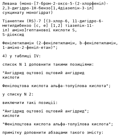
Левана (моно-[7-бром-2-оксо-5-(2-хлорфеніл)-
2,3-дигідро-1Н-бензо[1,4діазепін-3-іл]
сукцинату моногідрат)
Тіанептин (RS)-7 [(3-хлор-6, 11-дигідро-6-
метилдибензо [с, е] [1,2] тіазепін-11-
іл) аміно]гептанової кислоти S,
S-діоксид
Фенілетиламін (2-фенілетиламін, b-фенілетиламін,
1-аміно-2-феніл-етан)";
4) у таблиці IV:
список N 1 доповнити такими позиціями:
"Ангідрид оцтової оцтовий ангідрид
кислоти
Фенілоцтова кислота альфа-толуїлова кислота";
у списку N 2:
виключити такі позиції:
"Ангідрид оцтової оцтовий ангідрид";
кислоти
"Фенілоцтова кислота альфа-толуїлова кислота";
примітку доповнити абзацами такого змісту: