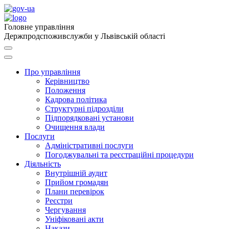
Головне управління
Держпродспоживслужби у Львівській області
Про управління
Керівництво
Положення
Кадрова політика
Структурні підрозділи
Підпорядковані установи
Очищення влади
Послуги
Адміністративні послуги
Погоджувальні та реєстраційні процедури
Діяльність
Внутрішній аудит
Прийом громадян
Плани перевірок
Реєстри
Чергування
Уніфіковані акти
Накази