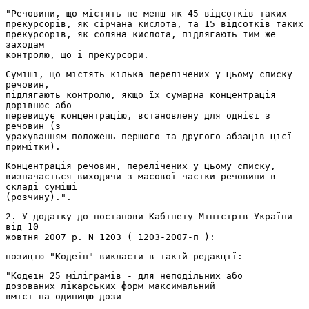
"Речовини, що містять не менш як 45 відсотків таких
прекурсорів, як сірчана кислота, та 15 відсотків таких
прекурсорів, як соляна кислота, підлягають тим же
заходам
контролю, що і прекурсори.
Суміші, що містять кілька перелічених у цьому списку
речовин,
підлягають контролю, якщо їх сумарна концентрація
дорівнює або
перевищує концентрацію, встановлену для однієї з
речовин (з
урахуванням положень першого та другого абзаців цієї
примітки).
Концентрація речовин, перелічених у цьому списку,
визначається виходячи з масової частки речовини в
складі суміші
(розчину).".
2. У додатку до постанови Кабінету Міністрів України
від 10
жовтня 2007 р. N 1203 ( 1203-2007-п ):
позицію "Кодеїн" викласти в такій редакції:
"Кодеїн 25 міліграмів - для неподільних або
дозованих лікарських форм максимальний
вміст на одиницю дози