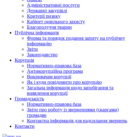
Адміністративні послуги
Державні закупівлі
Критерії ризику
Кабінет цивільного захисту
Благополуччя тварин
Публічна інформація
Форма та порядок подання запиту на публічну
інформацію
Звіти
Законодавство
Корупція
Нормативно-правова база
Антикорупційна програма
Викривачам корупції
Як і куди повідомити про корупцію
Загальна інформація щодо запобігання та
виявлення корупції
Громадськість
Нормативно-правова база
Звіти про роботу із зверненнями (скаргами)
громадян
Контактна інформація для надсилання звернень
Контакти