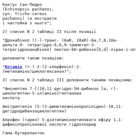
Кактус Сан-Педро
(Echinopsis pachanoi,
syn. Tricho-cereus
pachanoi) та екстракти
і настойки з нього";
2) список N 2 таблиці II після позиції
"Дронабінол ((-)-транс- (6aR, 10aR)-6a,7,8,10a-
дельта-9- тетрагідро-6,6,9-триметил-3-
тетрагідроканабінол) пентил-6H-дибензо[b,d]-піран-1-ол
доповнити такою позицією:
"
Кетамін
(+-)-2-(2-хлорфеніл)-2-
(метиламіно)циклогексанон)";
3) список N 2 таблиці III доповнити такими позиціями:
"Амінептин 7-[(10,11-дигідро-5Н-дибензо [а, г]-
циклогептен-5-іл)аміно]гептанова
кислота
Амітриптилін (5-(3-диметиламінопропіліден)-10,11-
дигідродибензоциклогептен)
Апрофен (тарен) 5-діетиламіноетилового ефіру 1,1-
дифенілпропіонової кислоти гідрохлорид
Гама-бутиролактон