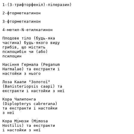
1-(3-трифторфеніл)-піперазин)
2-фторметкатинон
3-фторметкатинон
4-метил-N-етилкатинон
Плодове тіло (будь-яка
частина) будь-якого виду
грибів, що містить
псилоцибін чи (або)
псилоцин
Насіння Гермала (Peganum
Harmalae) та екстракти і
настойки з нього
Лоза Каапи "Золотої"
(Banisteriopsis саарі) та
екстракти і настойки з неї
Кора Чалипонга
(Diplopterys cabrerana)
та екстракти і настойки
з неї
Кора Мімози (Mimosa
Hostilis) та екстракти
і настойки з неї