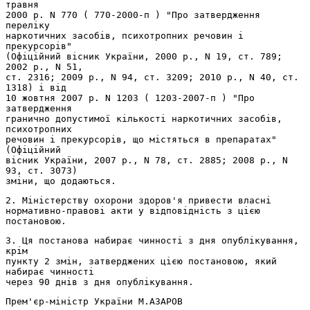
травня
2000 р. N 770 ( 770-2000-п ) "Про затвердження
переліку
наркотичних засобів, психотропних речовин і
прекурсорів"
(Офіційний вісник України, 2000 р., N 19, ст. 789;
2002 р., N 51,
ст. 2316; 2009 р., N 94, ст. 3209; 2010 р., N 40, ст.
1318) і від
10 жовтня 2007 р. N 1203 ( 1203-2007-п ) "Про
затвердження
гранично допустимої кількості наркотичних засобів,
психотропних
речовин і прекурсорів, що містяться в препаратах"
(Офіційний
вісник України, 2007 р., N 78, ст. 2885; 2008 р., N
93, ст. 3073)
зміни, що додаються.
2. Міністерству охорони здоров'я привести власні
нормативно-правові акти у відповідність з цією
постановою.
3. Ця постанова набирає чинності з дня опублікування,
крім
пункту 2 змін, затверджених цією постановою, який
набирає чинності
через 90 днів з дня опублікування.
Прем'єр-міністр України М.АЗАРОВ