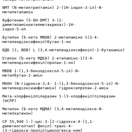
NMT (N-метилтриптамін) 2-(1H-індол-3-іл)-N-
метилетапамін
Буфотенин (5-OH-DMT) 3-(2-
диметиламіноетилметакрилат)-1H-
індол-5-ол
Бутилон (b-кето МВDB) 2-метиламіно-1(3-4-
метилендіоксифеніл)бутан-1-он
БДБ (J, BDB) L (3,4-метилендіоксифеніл)-2-бутанамін)
Етилон (b-кето МДЕА) 2-етиламіно-1(3-4-
метилендіоксифеніл)пропан-1-он)
MBDB 1-(1,3-бензодіоксол-5-іл)-N-
метилбутан-2-амін
MDOH (N-гідрокси-3,4- 1-(1,3-бензодіоксол-5-іл)-N-
метилендіоксиамфетамін) гідроксипропан-2-амін
Мета-хлорфенілпіперазин 1-(3-хлорфеніл)піперазин
(mCPP)
Метилон (b-кето МДМА) (3,4-метилендіокси-N-
метилкатинон)
СР 55,940 (-)-цис-3-[2-гідрокси-4-(1,1-
диметилгептил) феніл]-транс-4-
(3-гідрокси-пропіл)циклогекса-ном)