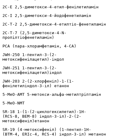
2С-Е 2,5-диметокси-4-етил-фенілетиламін
2С-І 2,5-диметокси-4-йодофенетиламін
2С-Т-2 2,5-диметокси-4-етилтіо-фенетиламін
2С-Т-7 (2,5-диметокси-4-N-
пропілтіофенетиламін)
PCA (пара-хлорамфетамін, 4-CA)
JWH-250 1-пентил-3-(2-
метоксифенілацетил)-індол
JWH-251 1-пентил-3-(2-
метоксифенілацетил)індол
JWH-203 2-(2-хлорфеніл)-1-(1-
фенілетиліндол-3-іл) етанон
5-МеО-АМТ 5-метокси-альфа-метилтріптамін
5-МеО-NМТ
SR-18 1-(1-(2-циклогексилетил)-1H-
(RCS-8, ВЕМ-8) індол-3-іл)-2-(2-
метоксифеніл)етанон
SR-19 (4-метоксифеніл) (1-пентил-1H-
(BTM-4, ERIc-4, RCS-4) індол-3-іл) метанон