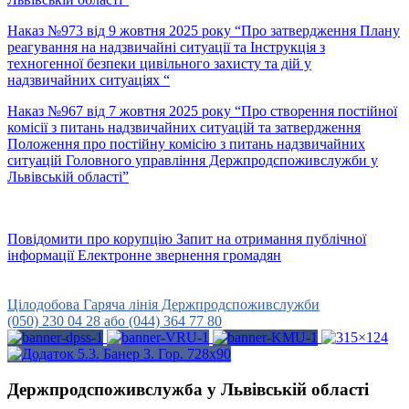
Наказ №973 від 9 жовтня 2025 року “Про затвердження Плану
реагування на надзвичайні ситуації та Інструкція з
техногенної безпеки цивільного захисту та дій у
надзвичайних ситуаціях “
Наказ №967 від 7 жовтня 2025 року “Про створення постійної
комісії з питань надзвичайних ситуацій та затвердження
Положення про постійну комісію з питань надзвичайних
ситуацій Головного управління Держпродспоживслужби у
Львівській області”
Повідомити про корупцію
Запит на отримання публічної
інформації
Електронне звернення громадян
Урядова гаряча лінія
15-45
Цілодобова Гаряча лінія Держпродспоживслужби
(050) 230 04 28 або (044) 364 77 80
Держпродспоживслужба у Львівській області