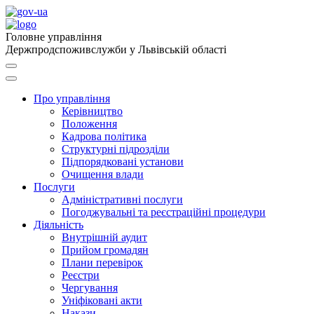
Головне управління
Держпродспоживслужби у Львівській області
Про управління
Керівництво
Положення
Кадрова політика
Структурні підрозділи
Підпорядковані установи
Очищення влади
Послуги
Адміністративні послуги
Погоджувальні та реєстраційні процедури
Діяльність
Внутрішній аудит
Прийом громадян
Плани перевірок
Реєстри
Чергування
Уніфіковані акти
Накази