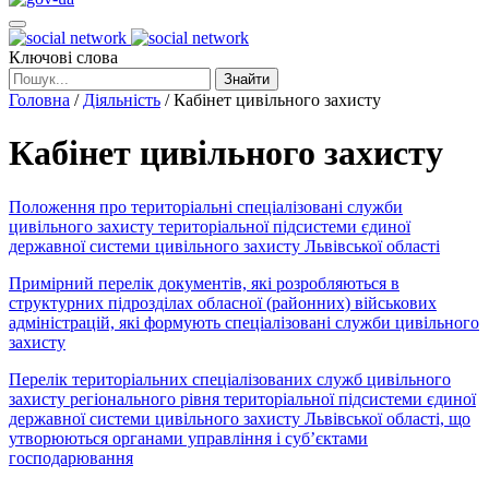
Ключові слова
Знайти
Головна
/
Діяльність
/
Кабінет цивільного захисту
Кабінет цивільного захисту
Положення про територіальні спеціалізовані служби
цивільного захисту територіальної підсистеми єдиної
державної системи цивільного захисту Львівської області
Примірний перелік документів, які розробляються в
структурних підрозділах обласної (районних) військових
адміністрацій, які формують спеціалізовані служби цивільного
захисту
Перелік територіальних спеціалізованих служб цивільного
захисту регіонального рівня територіальної підсистеми єдиної
державної системи цивільного захисту Львівської області, що
утворюються органами управління і суб’єктами
господарювання