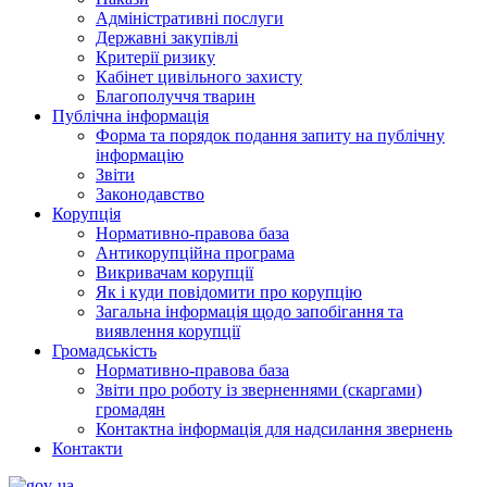
Адміністративні послуги
Державні закупівлі
Критерії ризику
Кабінет цивільного захисту
Благополуччя тварин
Публічна інформація
Форма та порядок подання запиту на публічну
інформацію
Звіти
Законодавство
Корупція
Нормативно-правова база
Антикорупційна програма
Викривачам корупції
Як і куди повідомити про корупцію
Загальна інформація щодо запобігання та
виявлення корупції
Громадськість
Нормативно-правова база
Звіти про роботу із зверненнями (скаргами)
громадян
Контактна інформація для надсилання звернень
Контакти