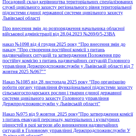
Посадовий склад керівництва територіальних спеціалізованих
служб цивільного захисту регіонального рівня територіальної
підсистеми єдиної державної системи цивільного захисту
Львівської області
Про внесення змін до розпорядження начальника обласної
військової адміністрації від 28.04.2023 №269/0/5-23ВА
наказ №1098 від 4 грудня 2025 року “Про внесення змін до
наказу “Про створення постійної комісії з питань
надзвичайних ситуацій та затвердження Положення про
постійну комісію з питань надзвичайних ситуацій Головного
управління Держпродспоживслужби у Львівській області від 7
жовтня 2025 №967″”
Наказ №1085 від 28 листопада 2025 року “Про організацію
роботи органу управління функціональної підсистеми захисту
сільськогосподарських рослин і тварин єдиної державної
системи цивільного захисту Головного управління
Держпродспоживслужби у Львівській області”
Наказ №975 від 9 жовтня 2025 року”Про затвердження комісії
з питань евакуації персоналу, матеріальних і культурних
цінностей в разі загрози або виникнення надзвичайних
ситуацій в Головному управлінні Держпродспоживслужби У
Львівській області”