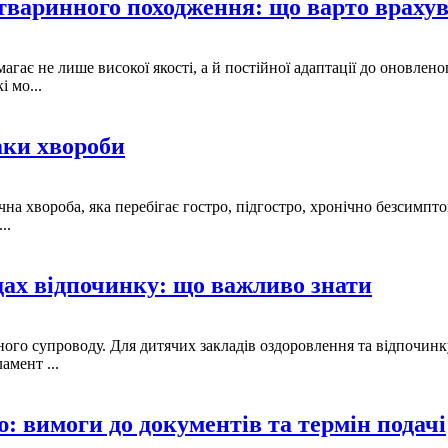
 тваринного походження: що варто враху
агає не лише високої якості, а й постійної адаптації до оновл
 мо...
аки хвороби
на хвороба, яка перебігає гостро, підгостро, хронічно безсимпт
..
дах відпочинку: що важливо знати
го супроводу. Для дитячих закладів оздоровлення та відпочинку
амент ...
: вимоги до документів та термін подачі