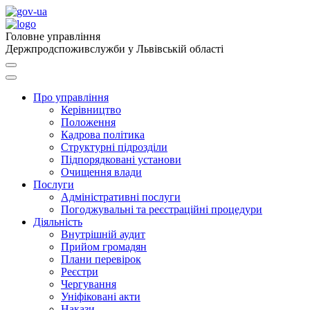
Головне управління
Держпродспоживслужби у Львівській області
Про управління
Керівництво
Положення
Кадрова політика
Структурні підрозділи
Підпорядковані установи
Очищення влади
Послуги
Адміністративні послуги
Погоджувальні та реєстраційні процедури
Діяльність
Внутрішній аудит
Прийом громадян
Плани перевірок
Реєстри
Чергування
Уніфіковані акти
Накази