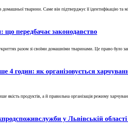
омашньої тварини. Саме він підтверджує її ідентифікацію та мі
н: що передбачає законодавство
укриттях разом зі своїми домашніми тваринами. Це право було за
ше 4 годин: як організовується харчуван
ише якість продуктів, а й правильна організація режиму харчува
продспоживслужби у Львівській області