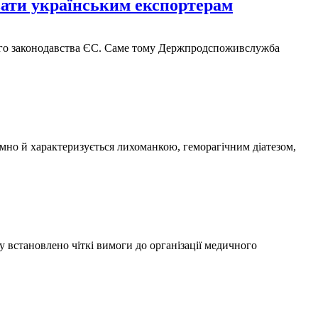
вати українським експортерам
еного законодавства ЄС. Саме тому Держпродспоживслужба
омно й характеризується лихоманкою, геморагічним діатезом,
 встановлено чіткі вимоги до організації медичного