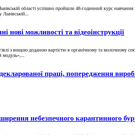
івській області успішно пройшли 48-годинний курс навчання з 
Львівській...
і нові можливості та відеоінструкції
ргівлі з вищою доданою вартістю в органічному та молочному 
модуль»,...
адекларованої праці, попередження виро
оширення небезпечного карантинного бур