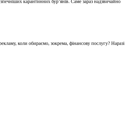
ебезпечніших карантинних бур’янів. Саме зараз надзвичайно
рекламу, коли обираємо, зокрема, фінансову послугу? Наразі