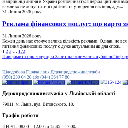
Наприкінці липня в Україні розпочинається період цвітіння амб
важливо не допустити її цвітіння та утворення насіння, адж...
31 Липня 2026 року
Реклама фінансових послуг: що варто 
31 Липня 2026 року
Кожен день нас оточує велика кількість реклами. Однак, не вся
питання фінансових послуг є дуже актуальним як для спож...
1
2
3
…
172
Повідомити про корупцію
Запит на отримання публічної інфор
Урядова гаряча лінія
15-45
Цілодобова Гаряча лінія Держпродспоживслужби
(050) 230 04 28 або (044) 364 77 80
Держпродспоживслужба у Львівській області
79011, м. Львів, вул. Вітовського, 18.
Графік роботи
ПН-ЧТ: 08:00 – 12:00 та 12:45 – 17:00.