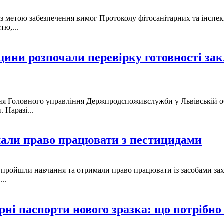
з метою забезпечення вимог Протоколу фітосанітарних та інспе
тю,...
и розпочали перевірку готовності закла
ня Головного управління Держпродспоживслужби у Львівській об
 Наразі...
мали право працювати з пестицидами
 пройшли навчання та отримали право працювати із засобами захи
..
ні паспорти нового зразка: що потрібно