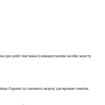
а цих робіт пов’язана із використанням засобів захисту
їнах Європи та становить загрозу для врожаю томатів,