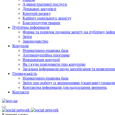
Адміністративні послуги
Державні закупівлі
Критерії ризику
Кабінет цивільного захисту
Благополуччя тварин
Публічна інформація
Форма та порядок подання запиту на публічну інф
Звіти
Законодавство
Корупція
Нормативно-правова база
Антикорупційна програма
Викривачам корупції
Як і куди повідомити про корупцію
Загальна інформація щодо запобігання та виявлення
Громадськість
Нормативно-правова база
Звіти про роботу із зверненнями (скаргами) громад
Контактна інформація для надсилання звернень
Контакти
Ключові слова