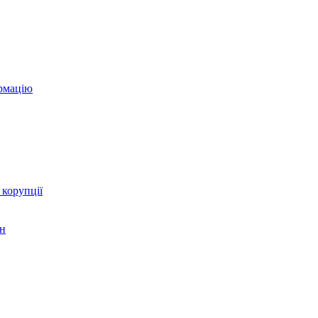
ормацію
 корупції
ян