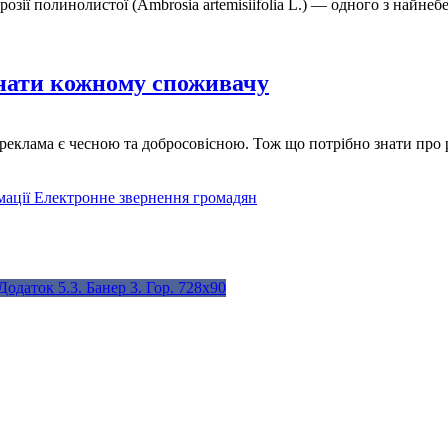
розії полинолистої (Ambrosia artemisiifolia L.) — одного з найн
знати кожному споживачу
 реклама є чесною та добросовісною. Тож що потрібно знати про 
мації
Електронне звернення громадян