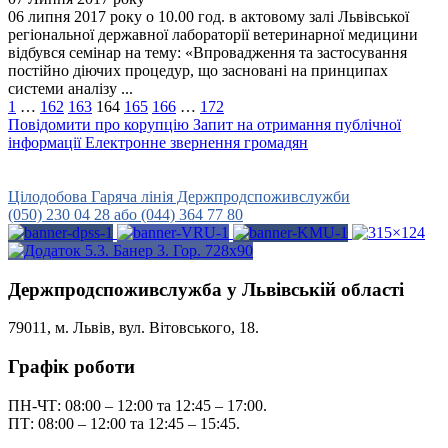
06 липня 2017 року о 10.00 год. в актовому залі Львівської
регіональної державної лабораторії ветеринарної медицини
відбувся семінар на тему: «Впровадження та застосування
постійно діючих процедур, що засновані на принципах
системи аналізу ...
1
…
162
163
164
165
166
…
172
Повідомити про корупцію
Запит на отримання публічної
інформації
Електронне звернення громадян
Урядова гаряча лінія
15-45
Цілодобова Гаряча лінія Держпродспоживслужби
(050) 230 04 28 або (044) 364 77 80
Держпродспоживслужба у Львівській області
79011, м. Львів, вул. Вітовського, 18.
Графік роботи
ПН-ЧТ: 08:00 – 12:00 та 12:45 – 17:00.
ПТ: 08:00 – 12:00 та 12:45 – 15:45.