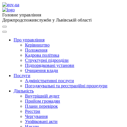
Головне управління
Держпродспоживслужби у Львівській області
Про управління
Керівництво
Положення
Кадрова політика
Структурні підрозділи
Підпорядковані установи
Очищення влади
Послуги
Адміністративні послуги
Погоджувальні та реєстраційні процедури
Діяльність
Внутрішній аудит
Прийом громадян
Плани перевірок
Реєстри
Чергування
Уніфіковані акти
Накази