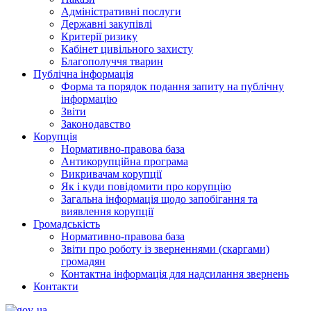
Адміністративні послуги
Державні закупівлі
Критерії ризику
Кабінет цивільного захисту
Благополуччя тварин
Публічна інформація
Форма та порядок подання запиту на публічну
інформацію
Звіти
Законодавство
Корупція
Нормативно-правова база
Антикорупційна програма
Викривачам корупції
Як і куди повідомити про корупцію
Загальна інформація щодо запобігання та
виявлення корупції
Громадськість
Нормативно-правова база
Звіти про роботу із зверненнями (скаргами)
громадян
Контактна інформація для надсилання звернень
Контакти