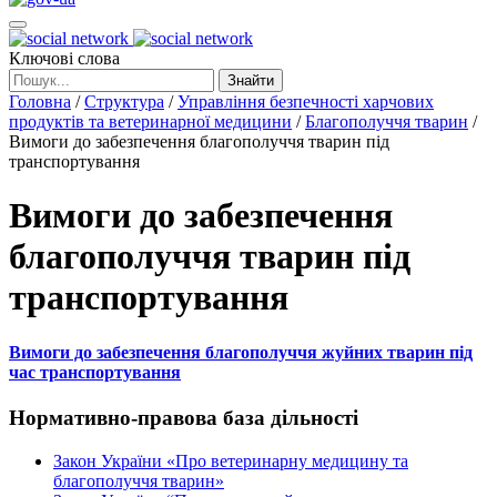
Ключові слова
Знайти
Головна
/
Структура
/
Управління безпечності харчових
продуктів та ветеринарної медицини
/
Благополуччя тварин
/
Вимоги до забезпечення благополуччя тварин під
транспортування
Вимоги до забезпечення
благополуччя тварин під
транспортування
Вимоги до забезпечення благополуччя жуйних тварин під
час транспортування
Нормативно-правова база дільності
Закон України «Про ветеринарну медицину та
благополуччя тварин»