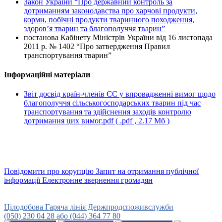
Закон України “Про державний контроль за
дотриманням законодавства про харчові продукти,
корми, побічні продукти тваринного походження,
здоров’я тварин та благополуччя тварин”
постанова Кабінету Міністрів України від 16 листопада
2011 р. № 1402 “Про затвердження Правил
транспортування тварин”
Інформаційні матеріали
Звіт досвід країн-членів ЄС у впровадженні вимог щодо
благополуччя сільськогосподарських тварин під час
транспортування та здійснення заходів контролю
дотримання цих вимог.pdf
( .pdf , 2.17 Мб )
Повідомити про корупцію
Запит на отримання публічної
інформації
Електронне звернення громадян
Урядова гаряча лінія
15-45
Цілодобова Гаряча лінія Держпродспоживслужби
(050) 230 04 28 або (044) 364 77 80