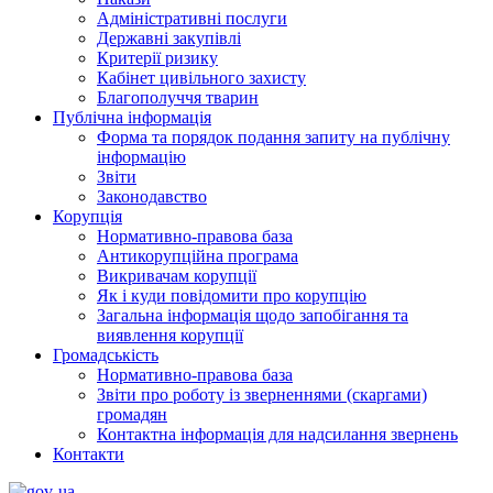
Адміністративні послуги
Державні закупівлі
Критерії ризику
Кабінет цивільного захисту
Благополуччя тварин
Публічна інформація
Форма та порядок подання запиту на публічну
інформацію
Звіти
Законодавство
Корупція
Нормативно-правова база
Антикорупційна програма
Викривачам корупції
Як і куди повідомити про корупцію
Загальна інформація щодо запобігання та
виявлення корупції
Громадськість
Нормативно-правова база
Звіти про роботу із зверненнями (скаргами)
громадян
Контактна інформація для надсилання звернень
Контакти