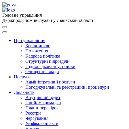
Головне управління
Держпродспоживслужби у Львівській області
Про управління
Керівництво
Положення
Кадрова політика
Структурні підрозділи
Підпорядковані установи
Очищення влади
Послуги
Адміністративні послуги
Погоджувальні та реєстраційні процедури
Діяльність
Внутрішній аудит
Прийом громадян
Плани перевірок
Реєстри
Чергування
Уніфіковані акти
Накази