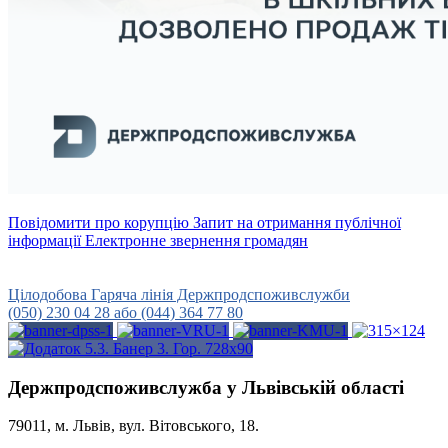
Повідомити про корупцію
Запит на отримання публічної
інформації
Електронне звернення громадян
Урядова гаряча лінія
15-45
Цілодобова Гаряча лінія Держпродспоживслужби
(050) 230 04 28 або (044) 364 77 80
Держпродспоживслужба у Львівській області
79011, м. Львів, вул. Вітовського, 18.