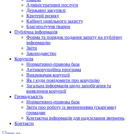
Адміністративні послуги
Державні закупівлі
Критерії ризику
Кабінет цивільного захисту
Благополуччя тварин
Публічна інформація
Форма та порядок подання запиту на публічну
інформацію
Звіти
Законодавство
Корупція
Нормативно-правова база
Антикорупційна програма
Викривачам корупції
Як і куди повідомити про корупцію
Загальна інформація щодо запобігання та
виявлення корупції
Громадськість
Нормативно-правова база
Звіти про роботу із зверненнями (скаргами)
громадян
Контактна інформація для надсилання звернень
Контакти