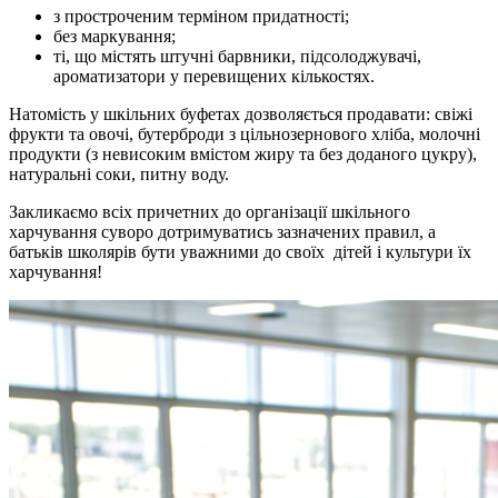
з простроченим терміном придатності;
без маркування;
ті, що містять штучні барвники, підсолоджувачі,
ароматизатори у перевищених кількостях.
Натомість у шкільних буфетах дозволяється продавати: свіжі
фрукти та овочі, бутерброди з цільнозернового хліба, молочні
продукти (з невисоким вмістом жиру та без доданого цукру),
натуральні соки, питну воду.
Закликаємо всіх причетних до організації шкільного
харчування суворо дотримуватись зазначених правил, а
батьків школярів бути уважними до своїх дітей і культури їх
харчування!