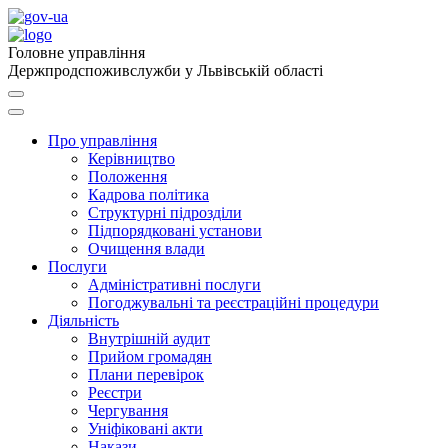
Головне управління
Держпродспоживслужби у Львівській області
Про управління
Керівництво
Положення
Кадрова політика
Структурні підрозділи
Підпорядковані установи
Очищення влади
Послуги
Адміністративні послуги
Погоджувальні та реєстраційні процедури
Діяльність
Внутрішній аудит
Прийом громадян
Плани перевірок
Реєстри
Чергування
Уніфіковані акти
Накази