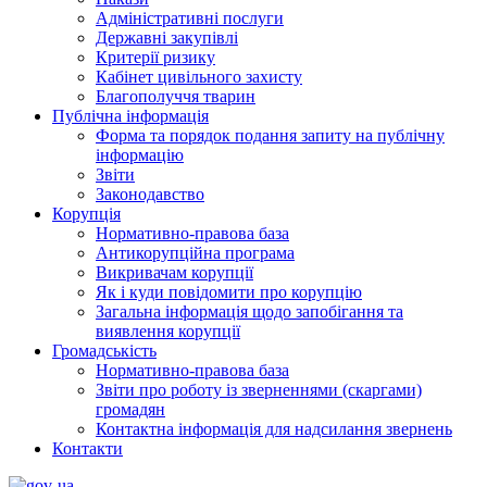
Адміністративні послуги
Державні закупівлі
Критерії ризику
Кабінет цивільного захисту
Благополуччя тварин
Публічна інформація
Форма та порядок подання запиту на публічну
інформацію
Звіти
Законодавство
Корупція
Нормативно-правова база
Антикорупційна програма
Викривачам корупції
Як і куди повідомити про корупцію
Загальна інформація щодо запобігання та
виявлення корупції
Громадськість
Нормативно-правова база
Звіти про роботу із зверненнями (скаргами)
громадян
Контактна інформація для надсилання звернень
Контакти