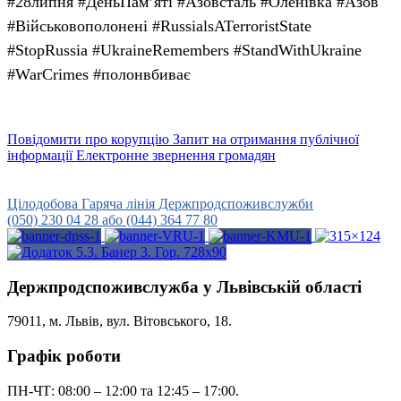
#28липня #ДеньПамʼяті #Азовсталь #Оленівка #Азов
#Військовополонені #RussialsATerroristState
#StopRussia #UkraineRemembers #StandWithUkraine
#WarCrimes #полонвбиває
Повідомити про корупцію
Запит на отримання публічної
інформації
Електронне звернення громадян
Урядова гаряча лінія
15-45
Цілодобова Гаряча лінія Держпродспоживслужби
(050) 230 04 28 або (044) 364 77 80
Держпродспоживслужба у Львівській області
79011, м. Львів, вул. Вітовського, 18.
Графік роботи
ПН-ЧТ: 08:00 – 12:00 та 12:45 – 17:00.