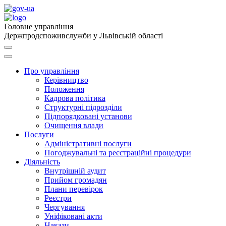
Головне управління
Держпродспоживслужби у Львівській області
Про управління
Керівництво
Положення
Кадрова політика
Структурні підрозділи
Підпорядковані установи
Очищення влади
Послуги
Адміністративні послуги
Погоджувальні та реєстраційні процедури
Діяльність
Внутрішній аудит
Прийом громадян
Плани перевірок
Реєстри
Чергування
Уніфіковані акти
Накази