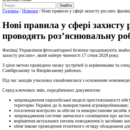
Знайти
Головна
/
Новини
/
Нові правила у сфері захисту рослин: фах
Нові правила у сфері захист
проводять роз’яснювальну роб
Фахівці Управління фітосанітарної безпеки продовжують знайо
захисту рослин», який набере чинності 17 січня 2028 року.
З цією метою проведено низку зустрічей із керівниками та спе
Самбірському та Яворівському районах.
Під час заходів учасники ознайомилися з основними нововведен
Серед ключових змін, передбачених документом:
запровадження європейської моделі простежуваності обігу
територію України до їх використання агровиробниками;
посилення контролю за обігом та використанням засобів 
запровадження системи завчасного сповіщення про застос
вирішення актуальних питань поводження із засобами зах
обов’язкове проведення технічного огляду обладнання для