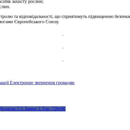
собів захисту рослин;
слин.
ролю та відповідальності, що сприятимуть підвищенню безпеки у
вимогами Європейського Союзу.
мації
Електронне звернення громадян