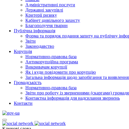
Адміністративні послуги
Державні закупівлі
Критерії ризику
Кабінет цивільного захисту
Благополуччя тварин
Публічна інформація
Форма та порядок подання запиту на публічну інф
Звіти
Законодавство
Корупція
Нормативно-правова база
Антикорупційна програма
Викривачам корупції
Як і куди повідомити про корупцію
Загальна інформація щодо запобігання та виявлення
Громадськість
Нормативно-правова база
Звіти про роботу із зверненнями (скаргами) громад
Контактна інформація для надсилання звернень
Контакти
Ключові слова