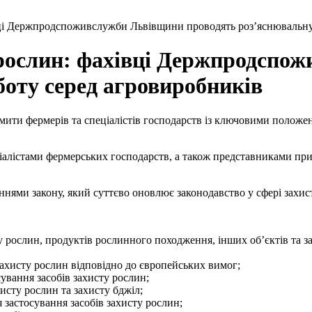
івці Держпродспоживслужби Львівщини проводять роз’яснювальну
у рослин: фахівці Держпродсп
оту серед агровиробників
мити фермерів та спеціалістів господарств із ключовими полож
ціалістами фермерських господарств, а також представниками пр
нями закону, який суттєво оновлює законодавство у сфері захис
 рослин, продуктів рослинного походження, інших об’єктів та зас
захисту рослин відповідно до європейських вимог;
ування засобів захисту рослин;
исту рослин та захисту бджіл;
 застосування засобів захисту рослин;