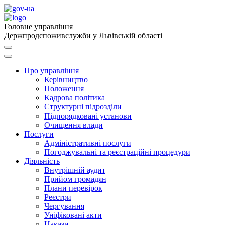
Головне управління
Держпродспоживслужби у Львівській області
Про управління
Керівництво
Положення
Кадрова політика
Структурні підрозділи
Підпорядковані установи
Очищення влади
Послуги
Адміністративні послуги
Погоджувальні та реєстраційні процедури
Діяльність
Внутрішній аудит
Прийом громадян
Плани перевірок
Реєстри
Чергування
Уніфіковані акти
Накази