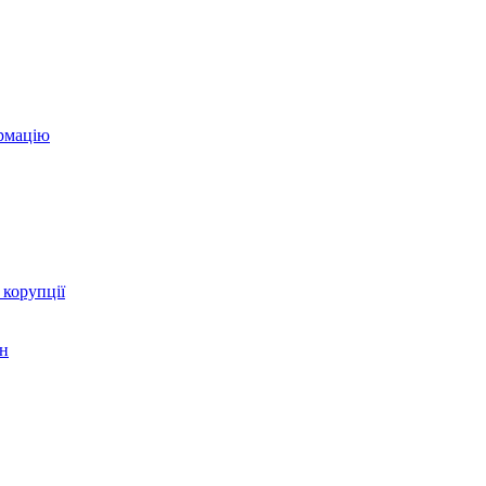
ормацію
 корупції
ян