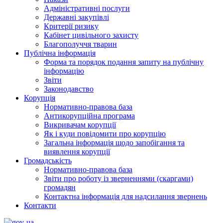
Адміністративні послуги
Державні закупівлі
Критерії ризику
Кабінет цивільного захисту
Благополуччя тварин
Публічна інформація
Форма та порядок подання запиту на публічну
інформацію
Звіти
Законодавство
Корупція
Нормативно-правова база
Антикорупційна програма
Викривачам корупції
Як і куди повідомити про корупцію
Загальна інформація щодо запобігання та
виявлення корупції
Громадськість
Нормативно-правова база
Звіти про роботу із зверненнями (скаргами)
громадян
Контактна інформація для надсилання звернень
Контакти