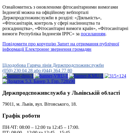
Ознайомитись з оновленими фітосанітарними вимогами
Індонезії можна на офіційному вебпорталі
Держпродспоживслужби в розділі: «Діяльність»,
«Фітосанітарія, контроль у сфері насінництва та
розсадництва», «Фітосанітарні вимоги країн», «Фітосанітарні
вимоги Республіка Індонезія IPPC» за
посиланням
.
Повідомити про корупцію
Запит на отримання публічної
інформації
Електронне звернення громадян
Урядова гаряча лінія
15-45
Цілодобова Гаряча лінія Держпродспоживслужби
(050) 230 04 28 або (044) 364 77 80
Держпродспоживслужба у Львівській області
79011, м. Львів, вул. Вітовського, 18.
Графік роботи
ПН-ЧТ: 08:00 – 12:00 та 12:45 – 17:00.
ПТ: 08:00 – 12:00 та 12:45 – 15:45.