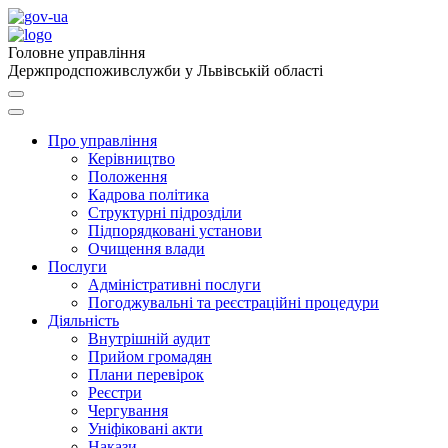
Головне управління
Держпродспоживслужби у Львівській області
Про управління
Керівництво
Положення
Кадрова політика
Структурні підрозділи
Підпорядковані установи
Очищення влади
Послуги
Адміністративні послуги
Погоджувальні та реєстраційні процедури
Діяльність
Внутрішній аудит
Прийом громадян
Плани перевірок
Реєстри
Чергування
Уніфіковані акти
Накази