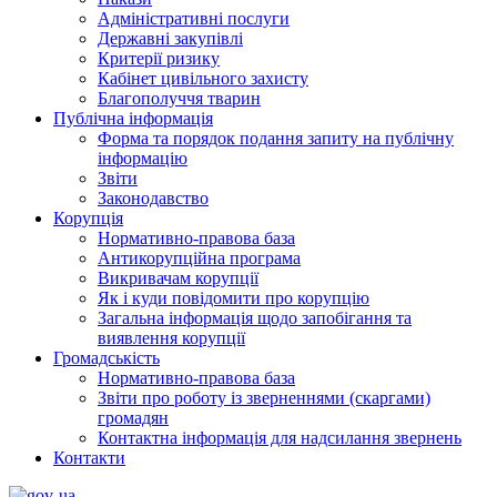
Адміністративні послуги
Державні закупівлі
Критерії ризику
Кабінет цивільного захисту
Благополуччя тварин
Публічна інформація
Форма та порядок подання запиту на публічну
інформацію
Звіти
Законодавство
Корупція
Нормативно-правова база
Антикорупційна програма
Викривачам корупції
Як і куди повідомити про корупцію
Загальна інформація щодо запобігання та
виявлення корупції
Громадськість
Нормативно-правова база
Звіти про роботу із зверненнями (скаргами)
громадян
Контактна інформація для надсилання звернень
Контакти