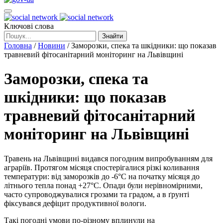
Ключові слова
Знайти
Головна
/
Новини
/
Заморозки, спека та шкідники: що показав
травневий фітосанітарний моніторинг на Львівщині
Заморозки, спека та
шкідники: що показав
травневий фітосанітарний
моніторинг на Львівщині
Травень на Львівщині видався погодним випробуванням для
аграріїв. Протягом місяця спостерігалися різкі коливання
температури: від заморозків до -6°С на початку місяця до
літнього тепла понад +27°С. Опади були нерівномірними,
часто супроводжувалися грозами та градом, а в ґрунті
фіксувався дефіцит продуктивної вологи.
Такі погодні умови по-різному вплинули на