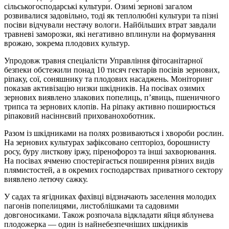
сільськогосподарські культури. Озимі зернові загалом
розвивалися задовільно, тоді як теплолюбні культури та пізні
посіви відчували нестачу вологи. Найбільших втрат завдали
травневі заморозки, які негативно вплинули на формування
врожаю, зокрема плодових культур.
Упродовж травня спеціалісти Управління фітосанітарної
безпеки обстежили понад 10 тисяч гектарів посівів зернових,
ріпаку, сої, соняшнику та плодових насаджень. Моніторинг
показав активізацію низки шкідників. На посівах озимих
зернових виявлено злакових попелиць, п’явиць, пшеничного
трипса та зернових клопів. На ріпаку активно поширюється
ріпаковий насіннєвий прихованохоботник.
Разом із шкідниками на полях розвиваються і хвороби рослин.
На зернових культурах зафіксовано септоріоз, борошнисту
росу, буру листкову іржу, піренофороз та інші захворювання.
На посівах ячменю спостерігається поширення різних видів
плямистостей, а в окремих господарствах приватного сектору
виявлено летючу сажку.
У садах та ягідниках фахівці відзначають заселення молодих
пагонів попелицями, листоблішками та садовими
довгоносиками. Також розпочала відкладати яйця яблунева
плодожерка — один із найнебезпечніших шкідників