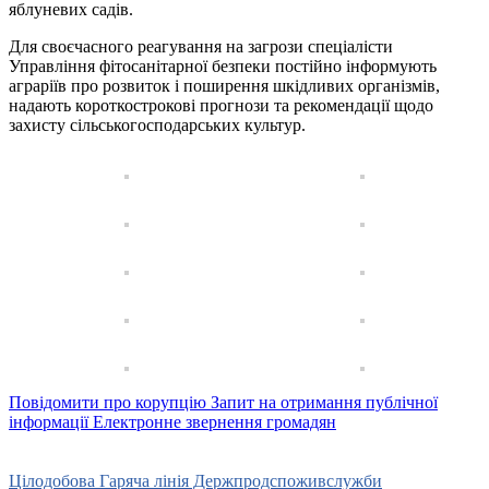
яблуневих садів.
Для своєчасного реагування на загрози спеціалісти
Управління фітосанітарної безпеки постійно інформують
аграріїв про розвиток і поширення шкідливих організмів,
надають короткострокові прогнози та рекомендації щодо
захисту сільськогосподарських культур.
Повідомити про корупцію
Запит на отримання публічної
інформації
Електронне звернення громадян
Урядова гаряча лінія
15-45
Цілодобова Гаряча лінія Держпродспоживслужби