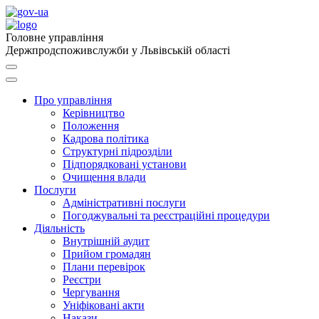
Головне управління
Держпродспоживслужби у Львівській області
Про управління
Керівництво
Положення
Кадрова політика
Структурні підрозділи
Підпорядковані установи
Очищення влади
Послуги
Адміністративні послуги
Погоджувальні та реєстраційні процедури
Діяльність
Внутрішній аудит
Прийом громадян
Плани перевірок
Реєстри
Чергування
Уніфіковані акти
Накази