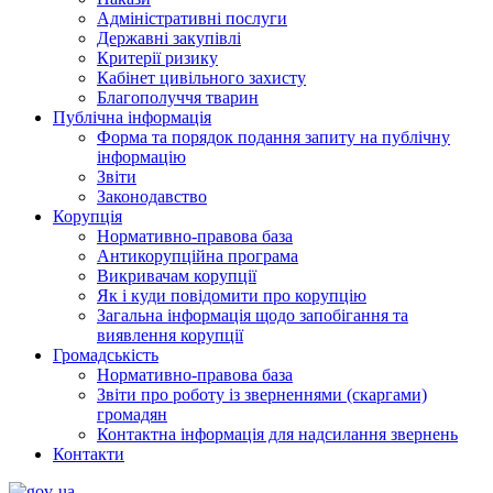
Адміністративні послуги
Державні закупівлі
Критерії ризику
Кабінет цивільного захисту
Благополуччя тварин
Публічна інформація
Форма та порядок подання запиту на публічну
інформацію
Звіти
Законодавство
Корупція
Нормативно-правова база
Антикорупційна програма
Викривачам корупції
Як і куди повідомити про корупцію
Загальна інформація щодо запобігання та
виявлення корупції
Громадськість
Нормативно-правова база
Звіти про роботу із зверненнями (скаргами)
громадян
Контактна інформація для надсилання звернень
Контакти