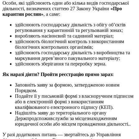
Особи, які здійснюють один або кілька видів господарської
діяльності, визначених статтею 27 Закону України
«Про
карантин рослин»
, а саме:
здійснюють господарську діяльність з обігу об’єктів
регулювання у карантинній та регульованій зонах;
виробляють насіннєвий та садивний матеріал;
здійснюють біологічний контроль з використанням
біологічних контрольних організмів;
здійснюють господарську діяльність з виробництва та
маркування дерев’яного пакувального матеріалу;
здійснюють зберігання та переробку зерна.
Як наразі діяти? Пройти реєстрацію прямо зараз:
Заповніть заяву за формою, затвердженою новим
Порядком.
Подайте її у письмовій формі з власноручним підписом
або в електронній формі з використанням
кваліфікованого електронного підпису (КЕП).
Надішліть заяву до територіального органу
Держпродспоживслужби за місцезнаходженням
юридичної особи або місцем провадження діяльності..
У разі додаткових питань — звертайтесь до Управління