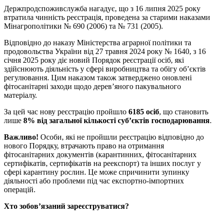
Держпродспоживслужба нагадує, що з 16 липня 2025 року
втратила чинність реєстрація, проведена за старими наказами
Мінагрополітики № 690 (2006) та № 731 (2005).
Відповідно до наказу Міністерства аграрної політики та
продовольства України від 27 травня 2024 року № 1640, з 16
січня 2025 року діє новий Порядок реєстрації осіб, які
здійснюють діяльність у сфері виробництва та обігу об’єктів
регулювання. Цим наказом також затверджено оновлені
фітосанітарні заходи щодо дерев’яного пакувального
матеріалу.
За цей час нову реєстрацію пройшло
6185 осіб
, що становить
лише
8% від загальної кількості суб’єктів господарювання
.
Важливо!
Особи, які не пройшли реєстрацію відповідно до
нового Порядку, втрачають право на отримання
фітосанітарних документів (карантинних, фітосанітарних
сертифікатів, сертифікатів на реекспорт) та інших послуг у
сфері карантину рослин. Це може спричинити зупинку
діяльності або проблеми під час експортно-імпортних
операцій.
Хто зобов’язаний зареєструватися?