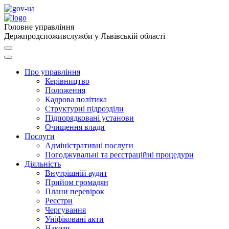
Головне управління
Держпродспоживслужби у Львівській області
Про управління
Керівництво
Положення
Кадрова політика
Структурні підрозділи
Підпорядковані установи
Очищення влади
Послуги
Адміністративні послуги
Погоджувальні та реєстраційні процедури
Діяльність
Внутрішній аудит
Прийом громадян
Плани перевірок
Реєстри
Чергування
Уніфіковані акти
Накази